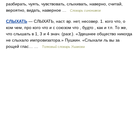
разбирать, чуять, чувствовать, слыхивать, наверно, считай,
вероятно, видать, наверное …
Словарь синонимов
СЛЫХАТЬ
— СЛЫХАТЬ, наст. вр. нет, несовер. 1. кого что, о
ком чем, про кого что и с союзом что , будто , как и т.п. То же,
что слышать в 1, 3 и 4 знач. (разг.). «Здешнее общество никогда
не слыхало импровизатора.» Пушкин. «Слыхали ль вы за
рощей глас… …
Толковый словарь Ушакова