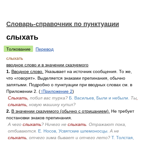
Словарь-справочник по пунктуации
слыхать
Толкование
Перевод
слыхать
вводное слово и в значении сказуемого
1.
Вводное слово.
Указывает на источник сообщения. То же,
что «говорят». Выделяется знаками препинания, обычно
запятыми. Подробно о пунктуации при вводных словах см. в
Приложении 2. (
↑Приложение 2
)
Слыхать,
побил вас турка?
Б. Васильев, Были и небыли.
Ты
,
слыхать,
новую машину купил?
2.
В значении сказуемого (обычно с отрицанием).
Не требует
постановки знаков препинания.
А чего
слыхать
? Ничего не
слыхать
.
Отражают пока,
отбиваются.
Е. Носов, Усвятские шлемоносцы.
А не
слыхать
, отчего зима бывает и отчего лето?
Т. Толстая,