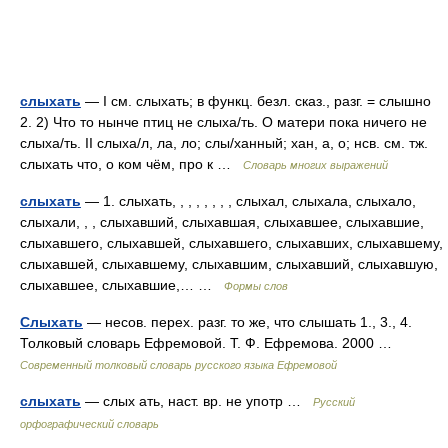
слыхать
— I см. слыхать; в функц. безл. сказ., разг. = слышно
2. 2) Что то нынче птиц не слыха/ть. О матери пока ничего не
слыха/ть. II слыха/л, ла, ло; слы/ханный; хан, а, о; нсв. см. тж.
слыхать что, о ком чём, про к …
Словарь многих выражений
слыхать
— 1. слыхать, , , , , , , , слыхал, слыхала, слыхало,
слыхали, , , слыхавший, слыхавшая, слыхавшее, слыхавшие,
слыхавшего, слыхавшей, слыхавшего, слыхавших, слыхавшему,
слыхавшей, слыхавшему, слыхавшим, слыхавший, слыхавшую,
слыхавшее, слыхавшие,… …
Формы слов
Слыхать
— несов. перех. разг. то же, что слышать 1., 3., 4.
Толковый словарь Ефремовой. Т. Ф. Ефремова. 2000 …
Современный толковый словарь русского языка Ефремовой
слыхать
— слых ать, наст. вр. не употр …
Русский
орфографический словарь