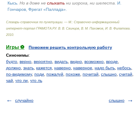
Кысь.
Но в доме не
слыхать
ни шороха, ни шелеста.
И.
Гончаров, Фрегат «Паллада».
Словарь-справочник по пунктуации. — М.: Справочно-информационный
интернет-портал ГРАМОТА.РУ
.
В. В. Свинцов, В. М. Пахомов, И. В. Филатова
.
2010
.
Игры ⚽
Поможем решить контрольную работу
Синонимы
:
будто
,
верно
,
вероятно
,
видать
,
видно
,
возможно
,
вроде
,
должно
,
знать
,
кажется
,
наверно
,
наверное
,
надо быть
,
небось
,
по-видимому
,
поди
,
пожалуй
,
похоже
,
почитай
,
слышно
,
считай
,
чай
,
что ли
,
что ль
случайно
слышно