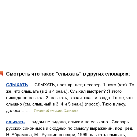
Смотреть что такое "слыхать" в других словарях:
СЛЫХАТЬ
— СЛЫХАТЬ, наст. вр. нет; несовер. 1. кого (что). То
же, что слышать (в 1 и 4 знач.). Слыхал выстрел? Я этого
никогда не слыхал. 2. слыхать, в знач. сказ. и вводн. То же, что
слышно (см. слышный в 3, 4 и 5 знач.) (прост.). Тихо в лесу,
далеко… …
Толковый словарь Ожегова
слыхать
— видом не видано, слыхом не слыхано.. Словарь
русских синонимов и сходных по смыслу выражений. под. ред.
Н. Абрамова, М.: Русские словари, 1999. слыхать слышать,