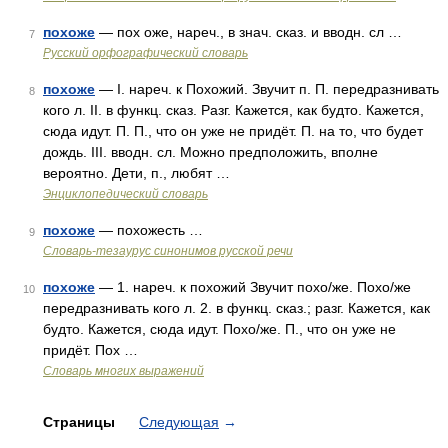
похоже
— пох оже, нареч., в знач. сказ. и вводн. сл …
7
Русский орфографический словарь
похоже
— I. нареч. к Похожий. Звучит п. П. передразнивать
8
кого л. II. в функц. сказ. Разг. Кажется, как будто. Кажется,
сюда идут. П. П., что он уже не придёт. П. на то, что будет
дождь. III. вводн. сл. Можно предположить, вполне
вероятно. Дети, п., любят …
Энциклопедический словарь
похоже
— похожесть …
9
Словарь-тезаурус синонимов русской речи
похоже
— 1. нареч. к похожий Звучит похо/же. Похо/же
10
передразнивать кого л. 2. в функц. сказ.; разг. Кажется, как
будто. Кажется, сюда идут. Похо/же. П., что он уже не
придёт. Пох …
Словарь многих выражений
Страницы
Следующая
→