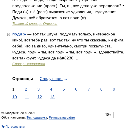
предположение (прост.). Ты, п., все дела уже переделал? •
Поди (ж) ты! (разг.) выражение удивления, недоумения.
Думали, всё образуется, а вот поди (ж) …
Толковый словарь Ожегова
поди ж
— вот так штука, подумать только, интересное
10
кино!, вот тебе раз, вот так так, ну что ты скажешь, ни фига
себе!, что за диво, удивительно, смотри пожалуйста,
чудеса, поди ж ты, вот поди ж ты, вот поди ж, здравствуйте,
вот так фунт, чудеса да и&#8230; …
Словарь синонимов
Страницы
Следующая
→
1
2
3
4
5
6
7
8
9
10
11
12
13
© Академик, 2000-2026
18+
Обратная связь:
Техподдержка
,
Реклама на сайте
👣 Путешествия