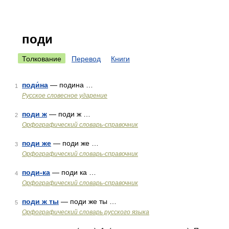
поди
Толкование
Перевод
Книги
поди́на
— подина …
1
Русское словесное ударение
поди ж
— поди ж …
2
Орфографический словарь-справочник
поди же
— поди же …
3
Орфографический словарь-справочник
поди-ка
— поди ка …
4
Орфографический словарь-справочник
поди ж ты
— поди же ты …
5
Орфографический словарь русского языка