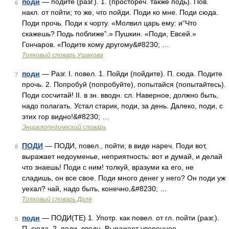
поди
— подите (разг.). 1. (простореч. также подь). Пов.
6
накл. от пойти; то же, что пойди. Поди ко мне. Поди сюда.
Поди прочь. Поди к чорту. «Молвил царь ему: и“Что
скажешь? Подь поближе”.» Пушкин. «Поди, Евсей.»
Гончаров. «Подите кому другому&#8230; …
Толковый словарь Ушакова
поди
— Разг. I. повел. 1. Пойди (пойдите). П. сюда. Подите
7
прочь. 2. Попробуй (попробуйте), попытайся (попытайтесь).
Поди сосчитай! II. в зн. вводн. сл. Наверное, должно быть,
надо полагать. Устал старик, поди, за день. Далеко, поди, с
этих гор видно!&#8230; …
Энциклопедический словарь
ПОДИ
— ПОДИ, повел., пойти; в виде нареч. Поди вот,
8
выражает недоуменье, неприятность: вот и думай, и делай
что знаешь! Поди с ним! толкуй, вразуми ка его, не
сладишь, он все свое. Поди много денег у него? Он поди уж
уехал? чай, надо быть, конечно,&#8230; …
Толковый словарь Даля
поди
— ПОДИ(ТЕ) 1. Употр. как повел. от гл. пойти (разг.).
9
П. сюда. 2. поди, вводн. Выражает уверенное