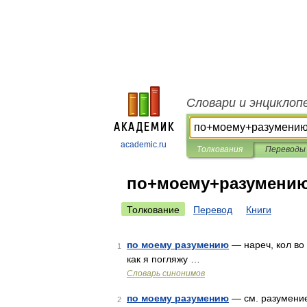
Словари и энциклоп
academic.ru
Толкования
Переводы
по+моему+разумени
Толкование
Перевод
Книги
по моему разумению
— нареч, кол во 
1
как я погляжу …
Словарь синонимов
по моему разумению
— см. разумение;
2