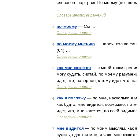
словосоч. нар. разг. По моему (по твое
…
Словарь многих выражений
по-моему
— См …
3
Словарь синонимов
по моему мнению
— нареч, кол во сино
4
(64) …
Словарь синонимов
как мне кажется
— с моей точки зрения
5
могу судить, считай, по моему разумени
идет, что, наверное, к тому идет, что,
Словарь синонимов
как я погляжу
— по мне, насколько я мо
6
как будто, мне видится, возможно, по 
идет, что, мне кажется, по всей видимо
Словарь синонимов
мне видится
— по моим мыслям, как я 
7
судить, сдается мне, я чаю, мне кажетс