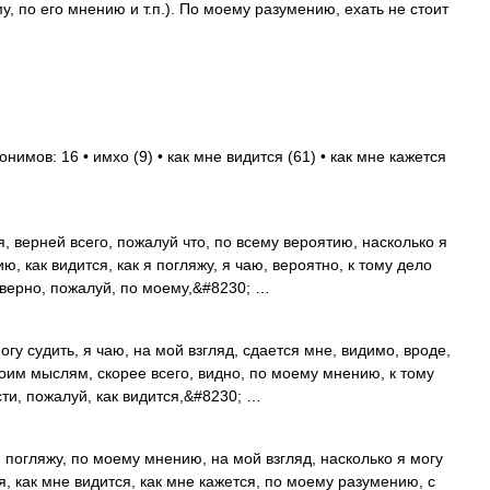
му, по его мнению и т.п.). По моему разумению, ехать не стоит
нимов: 16 • имхо (9) • как мне видится (61) • как мне кажется
, верней всего, пожалуй что, по всему вероятию, насколько я
ю, как видится, как я погляжу, я чаю, вероятно, к тому дело
 наверно, пожалуй, по моему,&#8230; …
гу судить, я чаю, на мой взгляд, сдается мне, видимо, вроде,
моим мыслям, скорее всего, видно, по моему мнению, к тому
сти, пожалуй, как видится,&#8230; …
погляжу, по моему мнению, на мой взгляд, насколько я могу
я, как мне видится, как мне кажется, по моему разумению, с