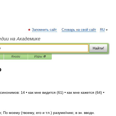
Запомнить сайт
Словарь на свой сайт
RU
едии на Академике
Найти!
Книги
Игры ⚽
ю
синонимов: 14 • как мне видится (61) • как мне кажется (64) •
 По моему (твоему, его и т.п.) разуме/нию; в зн. вводн.