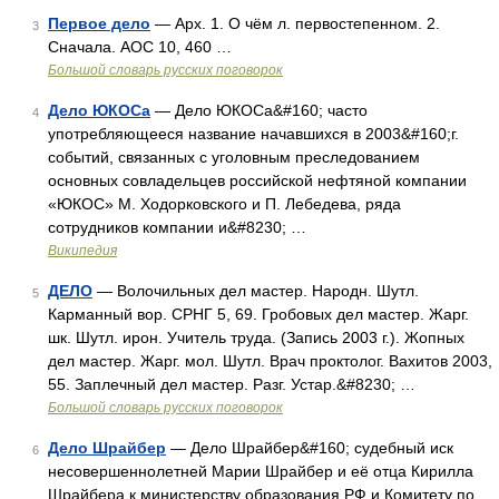
Первое дело
— Арх. 1. О чём л. первостепенном. 2.
3
Сначала. АОС 10, 460 …
Большой словарь русских поговорок
Дело ЮКОСа
— Дело ЮКОСа&#160; часто
4
употребляющееся название начавшихся в 2003&#160;г.
событий, связанных с уголовным преследованием
основных совладельцев российской нефтяной компании
«ЮКОС» М. Ходорковского и П. Лебедева, ряда
сотрудников компании и&#8230; …
Википедия
ДЕЛО
— Волочильных дел мастер. Народн. Шутл.
5
Карманный вор. СРНГ 5, 69. Гробовых дел мастер. Жарг.
шк. Шутл. ирон. Учитель труда. (Запись 2003 г.). Жопных
дел мастер. Жарг. мол. Шутл. Врач проктолог. Вахитов 2003,
55. Заплечный дел мастер. Разг. Устар.&#8230; …
Большой словарь русских поговорок
Дело Шрайбер
— Дело Шрайбер&#160; судебный иск
6
несовершеннолетней Марии Шрайбер и её отца Кирилла
Шрайбера к министерству образования РФ и Комитету по