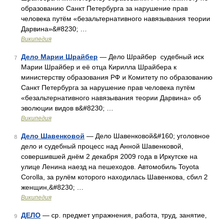
образованию Санкт Петербурга за нарушение прав
человека путём «безальтернативного навязывания теории
Дарвина»&#8230; …
Википедия
Дело Марии Шрайбер
— Дело Шрайбер судебный иск
7
Марии Шрайбер и её отца Кирилла Шрайбера к
министерству образования РФ и Комитету по образованию
Санкт Петербурга за нарушение прав человека путём
«безальтернативного навязывания теории Дарвина» об
эволюции видов в&#8230; …
Википедия
Дело Шавенковой
— Дело Шавенковой&#160; уголовное
8
дело и судебный процесс над Анной Шавенковой,
совершившей днём 2 декабря 2009 года в Иркутске на
улице Ленина наезд на пешеходов. Автомобиль Toyota
Corolla, за рулём которого находилась Шавенкова, сбил 2
женщин,&#8230; …
Википедия
ДЕЛО
— ср. предмет упражнения, работа, труд, занятие,
9