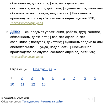
обязанность, должность; | все, что сделано, что
свершилось; поступок, действие; | сущность предмета или
обстоятельства; | нужда, надобность. | Письменное
производство по службе, составляющее одно&#8230; …
Толковый словарь Даля
ДЕЛО
— ср. предмет упражнения, работа, труд, занятие,
10
обязанность, должность; | все, что сделано, что
свершилось; поступок, действие; | сущность предмета или
обстоятельства; | нужда, надобность. | Письменное
производство по службе, составляющее одно&#8230; …
Толковый словарь Даля
Страницы
Следующая
→
1
2
3
4
5
6
7
8
9
10
11
12
13
© Академик, 2000-2026
18+
Обратная связь:
Техподдержка
,
Реклама на сайте