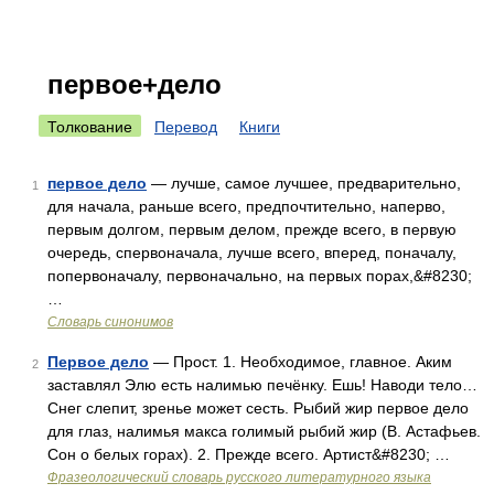
первое+дело
Толкование
Перевод
Книги
первое дело
— лучше, самое лучшее, предварительно,
1
для начала, раньше всего, предпочтительно, наперво,
первым долгом, первым делом, прежде всего, в первую
очередь, спервоначала, лучше всего, вперед, поначалу,
попервоначалу, первоначально, на первых порах,&#8230;
…
Словарь синонимов
Первое дело
— Прост. 1. Необходимое, главное. Аким
2
заставлял Элю есть налимью печёнку. Ешь! Наводи тело…
Снег слепит, зренье может сесть. Рыбий жир первое дело
для глаз, налимья макса голимый рыбий жир (В. Астафьев.
Сон о белых горах). 2. Прежде всего. Артист&#8230; …
Фразеологический словарь русского литературного языка