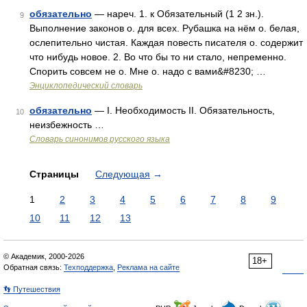
обязательно
— нареч. 1. к Обязательный (1 2 зн.).
9
Выполнение законов о. для всех. Рубашка на нём о. белая,
ослепительно чистая. Каждая повесть писателя о. содержит
что нибудь новое. 2. Во что бы то ни стало, непременно.
Спорить совсем не о. Мне о. надо с вами&#8230; …
Энциклопедический словарь
обязательно
— I. Необходимость II. Обязательность,
10
неизбежность …
Словарь синонимов русского языка
Страницы
Следующая
→
1
2
3
4
5
6
7
8
9
10
11
12
13
© Академик, 2000-2026
18+
Обратная связь:
Техподдержка
,
Реклама на сайте
👣 Путешествия