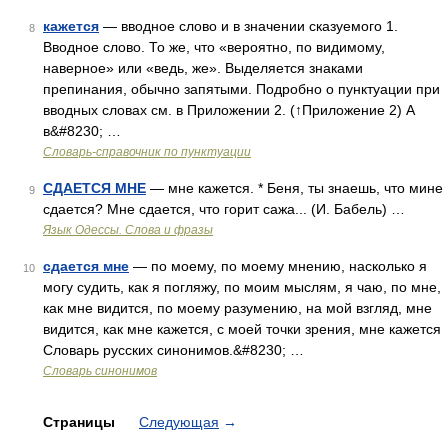
кажется
— вводное слово и в значении сказуемого 1.
8
Вводное слово. То же, что «вероятно, по видимому,
наверное» или «ведь, же». Выделяется знаками
препинания, обычно запятыми. Подробно о пунктуации при
вводных словах см. в Приложении 2. (↑Приложение 2) А
в&#8230; …
Словарь-справочник по пунктуации
СДАЕТСЯ МНЕ
— мне кажется. * Беня, ты знаешь, что мине
9
сдается? Мне сдается, что горит сажа... (И. Бабель) …
Язык Одессы. Слова и фразы
сдается мне
— по моему, по моему мнению, насколько я
10
могу судить, как я погляжу, по моим мыслям, я чаю, по мне,
как мне видится, по моему разумению, на мой взгляд, мне
видится, как мне кажется, с моей точки зрения, мне кажется
Словарь русских синонимов.&#8230; …
Словарь синонимов
Страницы
Следующая
→