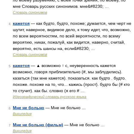
по моему разумению, с моей точки зрения, по моему, по
мне Словарь русских синонимов. мне&#8230; …
Словарь синонимов
кажется
— как будто, будто, похоже; думается, чем черт не
4
шутит, наверное, видимое дело, к тому идет, что, возможно,
по всем вероятностям, по всей вероятности, по всему
вероятию, никак, пожалуй, как видится, наверно, считай,
вероятно, есть шансы на, если&#8230; …
Словарь синонимов
кажется
— ▲ возможно ↑ с, неуверенность кажется
5
возможно, говоря приблизительно (#, мы заблудились).
казаться (так мне кажется). показаться. как будто . будто.
похоже. похоже на то, что... кажись (прост). будто бы (# кто
то стучит). как бы. словно (я его # …
Идеографический словарь русского языка
Мне не больно
— Мне не больно …
6
Википедия
Мне не больно (фильм)
— Мне не больно …
7
Википедия