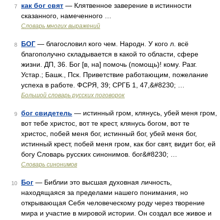
как бог свят
— Клятвенное заверение в истинности
7
сказанного, намеченного …
Словарь многих выражений
БОГ
— благословил кого чем. Народн. У кого л. всё
8
благополучно складывается в какой то области, сфере
жизни. ДП, 36. Бог [в, на] помочь (помощь)! кому. Разг.
Устар.; Башк., Пск. Приветствие работающим, пожелание
успеха в работе. ФСРЯ, 39; СРГБ 1, 47,&#8230; …
Большой словарь русских поговорок
бог свидетель
— истинный гром, клянусь, убей меня гром,
9
вот тебе христос, вот те крест, клянусь богом, вот те
христос, побей меня бог, истинный бог, убей меня бог,
истинный крест, побей меня гром, как бог свят, видит бог, ей
богу Словарь русских синонимов. бог&#8230; …
Словарь синонимов
Бог
— Библии это высшая духовная личность,
10
находящаяся за пределами нашего понимания, но
открывающая Себя человеческому роду через творение
мира и участие в мировой истории. Он создал все живое и