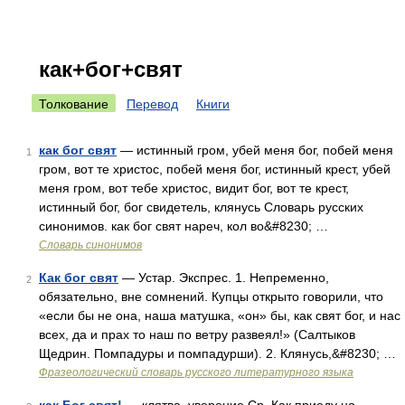
как+бог+свят
Толкование
Перевод
Книги
как бог свят
— истинный гром, убей меня бог, побей меня
1
гром, вот те христос, побей меня бог, истинный крест, убей
меня гром, вот тебе христос, видит бог, вот те крест,
истинный бог, бог свидетель, клянусь Словарь русских
синонимов. как бог свят нареч, кол во&#8230; …
Словарь синонимов
Как бог свят
— Устар. Экспрес. 1. Непременно,
2
обязательно, вне сомнений. Купцы открыто говорили, что
«если бы не она, наша матушка, «он» бы, как свят бог, и нас
всех, да и прах то наш по ветру развеял!» (Салтыков
Щедрин. Помпадуры и помпадурши). 2. Клянусь,&#8230; …
Фразеологический словарь русского литературного языка