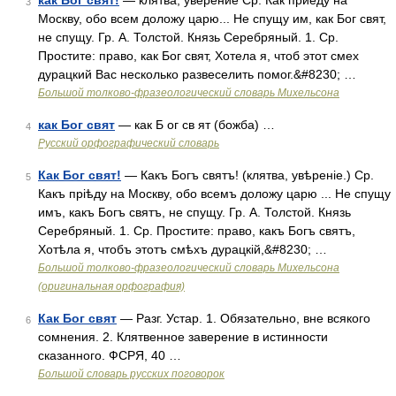
как Бог свят!
— клятва, уверение Ср. Как приеду на
3
Москву, обо всем доложу царю... Не спущу им, как Бог свят,
не спущу. Гр. А. Толстой. Князь Серебряный. 1. Ср.
Простите: право, как Бог свят, Хотела я, чтоб этот смех
дурацкий Вас несколько развеселить помог.&#8230; …
Большой толково-фразеологический словарь Михельсона
как Бог свят
— как Б ог св ят (божба) …
4
Русский орфографический словарь
Как Бог свят!
— Какъ Богъ святъ! (клятва, увѣреніе.) Ср.
5
Какъ пріѣду на Москву, обо всемъ доложу царю ... Не спущу
имъ, какъ Богъ святъ, не спущу. Гр. А. Толстой. Князь
Серебряный. 1. Ср. Простите: право, какъ Богъ святъ,
Хотѣла я, чтобъ этотъ смѣхъ дурацкій,&#8230; …
Большой толково-фразеологический словарь Михельсона
(оригинальная орфография)
Как Бог свят
— Разг. Устар. 1. Обязательно, вне всякого
6
сомнения. 2. Клятвенное заверение в истинности
сказанного. ФСРЯ, 40 …
Большой словарь русских поговорок