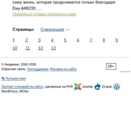
саму жизнь, которая продолжается только благодаря
Ему.&#8230; …
Подробный словарь библейских имен
Страницы
Следующая
→
1
2
3
4
5
6
7
8
9
10
11
12
13
© Академик, 2000-2026
18+
Обратная связь:
Техподдержка
,
Реклама на сайте
👣 Путешествия
Экспорт словарей на сайты
, сделанные на PHP,
Joomla,
Drupal,
WordPress, MODx.