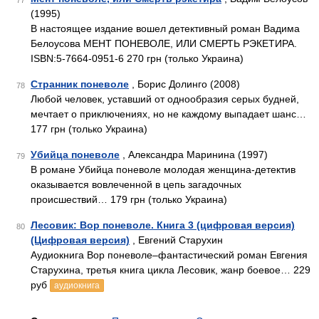
77
(1995)
В настоящее издание вошел детективный роман Вадима
Белоусова МЕНТ ПОНЕВОЛЕ, ИЛИ СМЕРТЬ РЭКЕТИРА.
ISBN:5-7664-0951-6 270 грн (только Украина)
Странник поневоле
, Борис Долинго (2008)
78
Любой человек, уставший от однообразия серых будней,
мечтает о приключениях, но не каждому выпадает шанс…
177 грн (только Украина)
Убийца поневоле
, Александра Маринина (1997)
79
В романе Убийца поневоле молодая женщина-детектив
оказывается вовлеченной в цепь загадочных
происшествий… 179 грн (только Украина)
Лесовик: Вор поневоле. Книга 3 (цифровая версия)
80
(Цифровая версия)
, Евгений Старухин
Аудиокнига Вор поневоле–фантастический роман Евгения
Старухина, третья книга цикла Лесовик, жанр боевое… 229
руб
аудиокнига