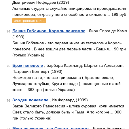
Дмитриевич Нефедьев (2019)
Активные студенты случайно инициировали преподавателя-
пенсионера, открыв у него способности сильного… 199 руб
электронная книга
Башня Гоблинов. Король поневоле
, Лион Спрэг де Камп
74
(1993)
Башня Гоблинов - это первая книга из тетралогии Король
поневоле . В нее вошли две первые части - Башня… 90 грн
(только Украина)
Брак поневоле
, Барбара Картланд, Шарлотта Армстронг,
75
Патриция Вентворт (1993)
Несмотря на то, что все три романа ( Брак поневоле,
Лучезарно-голубые, Круги по воде ), помещенные в этой
книге… 363 грн (только Украина)
Злодеи поневоле
, Ив Форвард (1999)
76
Закон Великого Равновесия - штука суровая: коли имеется
Свет, стало быть, должна быть и Тьма. А то кого же… 900
грн (только Украина)
Мент поневоле, или Смерть рэкетира
, Вадим Белоусов