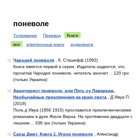
поневоле
Толкование
Перевод
Книги
все
электронные книги
аудиокниги
Чародей поневоле
, К. Сташефф (1992)
71
Книга явяется первой в серии. Издатель надеется, что,
прочитав Чародея поневоле, читатель захочет… 120 грн
(только Украина)
Авантюрист поневоле, или Пять су Лавареда.
72
Необычайные приключения на краю света
, Д`Ивуа П.
(2019)
Поль д`Ивуа (1856 1915) прославился приключенческими
романами в духе Жюля Верна. На протяжении двадцати с
лишним… 338 грн (только Украина)
Саош Дмит. Книга 1. Игрок поневоле
, Александр
73