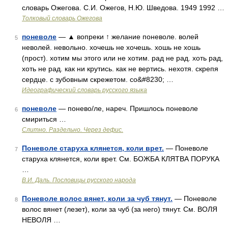
словарь Ожегова. С.И. Ожегов, Н.Ю. Шведова. 1949 1992 …
Толковый словарь Ожегова
поневоле
— ▲ вопреки ↑ желание поневоле. волей
5
неволей. невольно. хочешь не хочешь. хошь не хошь
(прост). хотим мы этого или не хотим. рад не рад. хоть рад,
хоть не рад. как ни крутись. как не вертись. нехотя. скрепя
сердце. с зубовным скрежетом. со&#8230; …
Идеографический словарь русского языка
поневоле
— понево/ле, нареч. Пришлось поневоле
6
смириться …
Слитно. Раздельно. Через дефис.
Поневоле старуха клянется, коли врет.
— Поневоле
7
старуха клянется, коли врет. См. БОЖБА КЛЯТВА ПОРУКА
…
В.И. Даль. Пословицы русского народа
Поневоле волос вянет, коли за чуб тянут.
— Поневоле
8
волос вянет (лезет), коли за чуб (за него) тянут. См. ВОЛЯ
НЕВОЛЯ …