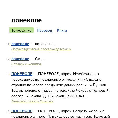
поневоле
Толкование
Перевод
Книги
поневоле
— поневоле …
1
Орфографический словарь-справочник
поневоле
— См …
2
Словарь синонимов
ПОНЕВОЛЕ
— ПОНЕВОЛЕ, нареч. Неизбежно, по
3
необходимости, независимо от желания. «Страшно,
страшно поневоле средь неведомых равнин.» Пушкин.
Трагик поневоле (название рассказа Чехова). Толковый
словарь Ушакова. Д.Н. Ушаков. 1935 1940 …
Толковый словарь Ушакова
ПОНЕВОЛЕ
— ПОНЕВОЛЕ, нареч. Вопреки желанию,
4
независимо от него. П. пришлось согласиться. Толковый