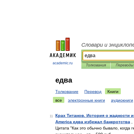
Словари и энциклоп
academic.ru
Толкования
Переводы
едва
Толкование
Перевод
Книги
все
электронные книги
аудиокниги
Крах Титанов. История о жадности и 
11
America едва избежал банкротства
,
Цитата "Как это обычно бывало, когда 