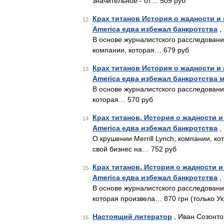
значительное - от… 509 руб
Крах титанов История о жадности и г
12
America едва избежал банкротства
,
В основе журналистского расследовани
компании, которая… 679 руб
Крах титанов История о жадности и г
13
America едва избежал банкротства 
В основе журналистского расследования
которая… 570 руб
Крах титанов. История о жадности и 
14
America едва избежал банкротства
,
О крушении Merrill Lynch, компании, 
свой бизнес на… 752 руб
Крах титанов. История о жадности и 
15
America едва избежал банкротства
,
В основе журналистского расследования
которая произвела… 870 грн (только У
Настоящий литератор
, Иван Созонто
16