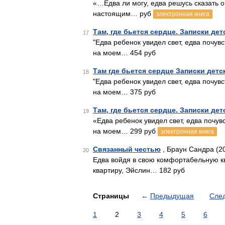
«…Едва ли могу, едва решусь сказать 
настоящим… руб
электронная книга
Там, где бьется сердце. Записки де
17
"Едва ребенок увидел свет, едва почувс
на моем… 454 руб
Там где бьется сердце Записки детс
18
"Едва ребенок увидел свет, едва почувс
на моем… 375 руб
Там, где бьется сердце. Записки де
19
«Едва ребенок увидел свет, едва почувс
на моем… 299 руб
электронная книга
Связанный честью
, Браун Сандра (2
20
Едва войдя в свою комфортабельную к
квартиру, Эйслин… 182 руб
Страницы
←
Предыдущая
Сле
1
2
3
4
5
6