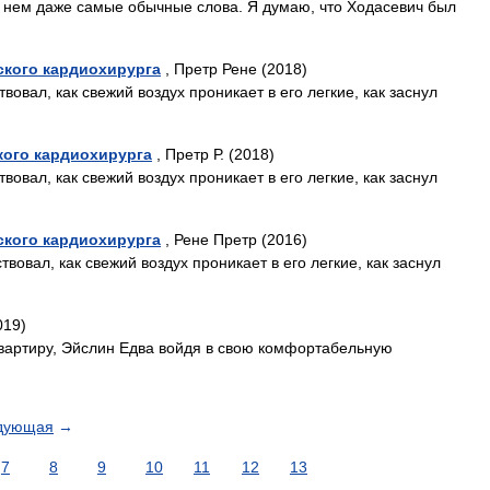
о нем даже самые обычные слова. Я думаю, что Ходасевич был
тского кардиохирурга
, Претр Рене (2018)
твовал, как свежий воздух проникает в его легкие, как заснул
кого кардиохирурга
, Претр Р. (2018)
твовал, как свежий воздух проникает в его легкие, как заснул
тского кардиохирурга
, Рене Претр (2016)
твовал, как свежий воздух проникает в его легкие, как заснул
019)
вартиру, Эйслин Едва войдя в свою комфортабельную
дующая
→
7
8
9
10
11
12
13