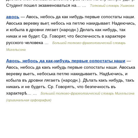
Студент пошел экзаменоваться на… …
Толковый словарь Ушакова
авось
— Авось, небось да как нибудь первые сопостаты наши.
Авоська веревку вьет, небось на петлю накидывает. Надеючись,
и кобыла в дровни лягает (народн.) Делать как нибудь, так
никак и не будет. Ср. Говорят, что беспечность в характере
русского человека …
Большой толково-фразеологический словарь
Михельсона
Авось, небось да как-нибудь первые сопостаты наши
—
Авось, небось да какъ нибудь первые сопостаты наши. Авоська
веревку вьетъ, небоська петлю накидываетъ. Надѣючись, и
кобыла въ дровни лягаетъ (народн.). Дѣлать какъ нибудь, такъ
никакъ и не будетъ. Ср. Говорятъ, что безпечность въ
характерѣ… …
Большой толково-фразеологический словарь Михельсона
(оригинальная орфография)