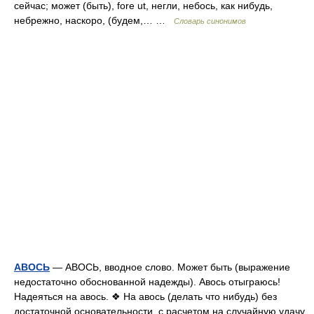
сейчас; может (быть), fore ut, негли, небось, как нибудь,
небрежно, наскоро, (будем,… …
Словарь синонимов
АВОСЬ
— АВОСЬ, вводное слово. Может быть (выражение
недостаточно обоснованной надежды). Авось отыграюсь!
Надеяться на авось. ❖ На авось (делать что нибудь) без
достаточной основательности, с расчетом на случайную удачу.