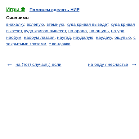
Игры ⚽
Поможем сделать НИР
Синонимы
:
внахалку
,
вслепую
,
втемную
,
куда кривая выведет
,
куда кривая
вывезет
,
куда кривая вынесет
,
на арапа
,
на ощупь
,
на ура
,
наобум
,
наобум лазаря
,
наугад
,
наудалую
,
наудачу
,
ощупью
,
с
закрытыми глазами
,
с кондачка
на (тот) случай(,) если
на беду / несчастье