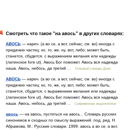
Смотреть что такое "на авось" в других словарях:
АВОСЬ
— нареч. (а во се, а вот, сейчас; см. во) иногда с
придачею частиц: ко, то, же, ну, вот, либо; может быть,
станется, сбудется, с выражением желания или надежды
(латинское fore ut). Авось Бог поможет. Авось вся надежда
наша. Авось, небось, да третий …
Толковый словарь Даля
АВОСЬ
— нареч. (а во се, а вот, сейчас; см. во) иногда с
придачею частиц: ко, то, же, ну, вот, либо; может быть,
станется, сбудется, с выражением желания или надежды
(латинское fore ut). Авось Бог поможет. Авось вся надежда
наша. Авось, небось, да третий …
Современная энциклопедия
авось
— на авось, пуститься на авось... Словарь русских
синонимов и сходных по смыслу выражений. под. ред. Н.
Абрамова, М.: Русские словари, 1999. авось а во се; а вот,