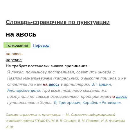
Словарь-справочник по пунктуации
на авось
Толкование
Перевод
на авось
наречие
Не требует постановки знаков препинания.
Я лежал, понемногу постреливал, советуясь иногда с
Павлом Игнатьевичем (капральный) о высоте прицела и не
стрелять ли нам
на
авось
в артиллерию.
В. Гаршин,
Аясларское дело.
При всем том, надо сказать, мы
поступили не совсем основательно, предпринимая
на
авось
путешествие в Херес.
Д. Григорович, Корабль «Ретвизан».
Словарь-справочник по пунктуации. — М.: Справочно-информационный
интернет-портал ГРАМОТА.РУ
.
В. В. Свинцов, В. М. Пахомов, И. В. Филатова
.
2010
.