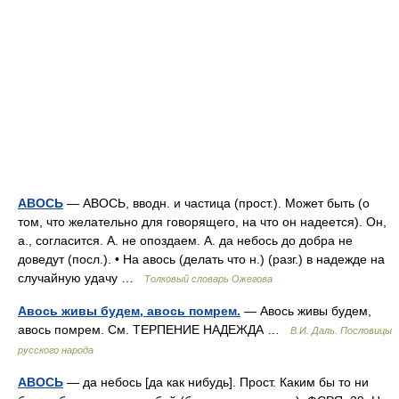
АВОСЬ
— АВОСЬ, вводн. и частица (прост.). Может быть (о
том, что желательно для говорящего, на что он надеется). Он,
а., согласится. А. не опоздаем. А. да небось до добра не
доведут (посл.). • На авось (делать что н.) (разг.) в надежде на
случайную удачу …
Толковый словарь Ожегова
Авось живы будем, авось помрем.
— Авось живы будем,
авось помрем. См. ТЕРПЕНИЕ НАДЕЖДА …
В.И. Даль. Пословицы
русского народа
АВОСЬ
— да небось [да как нибудь]. Прост. Каким бы то ни