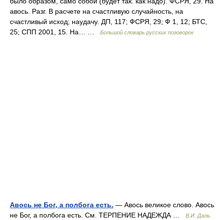
было образом, само собой (будет так. как надо). ФСРЯ, 29. На
авось. Разг. В расчете на счастливую случайность, на
счастливый исход; наудачу. ДП, 117; ФСРЯ, 29; Ф 1, 12; БТС,
25; СПП 2001, 15. На… …
Большой словарь русских поговорок
Авось не Бог, а полбога есть.
— Авось великое слово. Авось
не Бог, а полбога есть. См. ТЕРПЕНИЕ НАДЕЖДА …
В.И. Даль.