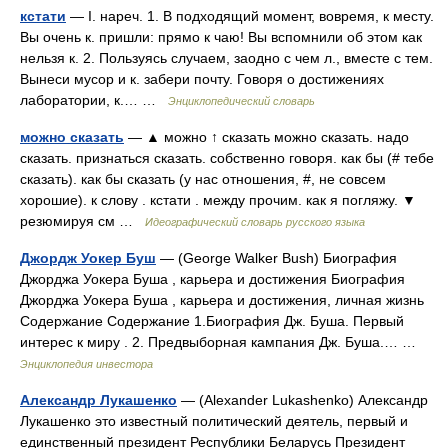
кстати
— I. нареч. 1. В подходящий момент, вовремя, к месту.
Вы очень к. пришли: прямо к чаю! Вы вспомнили об этом как
нельзя к. 2. Пользуясь случаем, заодно с чем л., вместе с тем.
Вынеси мусор и к. забери почту. Говоря о достижениях
лаборатории, к.… …
Энциклопедический словарь
можно сказать
— ▲ можно ↑ сказать можно сказать. надо
сказать. признаться сказать. собственно говоря. как бы (# тебе
сказать). как бы сказать (у нас отношения, #, не совсем
хорошие). к слову . кстати . между прочим. как я погляжу. ▼
резюмируя см …
Идеографический словарь русского языка
Джордж Уокер Буш
— (George Walker Bush) Биография
Джорджа Уокера Буша , карьера и достижения Биография
Джорджа Уокера Буша , карьера и достижения, личная жизнь
Содержание Содержание 1.Биография Дж. Буша. Первый
интерес к миру . 2. Предвыборная кампания Дж. Буша.… …
Энциклопедия инвестора
Александр Лукашенко
— (Alexander Lukashenko) Александр
Лукашенко это известный политический деятель, первый и
единственный президент Республики Беларусь Президент