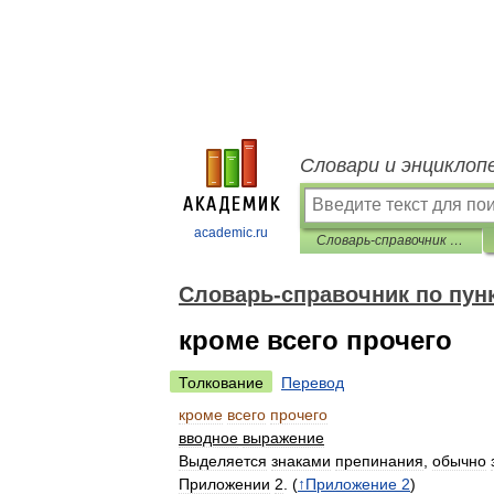
Словари и энциклоп
academic.ru
Словарь-справочник по пунктуации
Словарь-справочник по пун
кроме всего прочего
Толкование
Перевод
кроме
всего
прочего
вводное
выражение
Выделяется
знаками
препинания
,
обычно
Приложении
2
. (
↑
Приложение
2
)