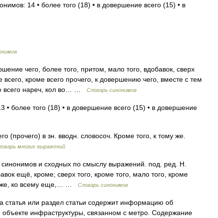
нимов: 14 • более того (18) • в довершение всего (15) • в
онимов
шение чего, более того, притом, мало того, вдобавок, сверх
е всего, кроме всего прочего, к довершению чего, вместе с тем
ю всего нареч, кол во… …
Словарь синонимов
 • более того (18) • в довершение всего (15) • в довершение
 (прочего) в зн. вводн. словосоч. Кроме того, к тому же.
ловарь многих выражений
 синонимов и сходных по смыслу выражений. под. ред. Н.
авок ещё, кроме; сверх того, кроме того, мало того, кроме
му же, ко всему еще,… …
Словарь синонимов
 статья или раздел статьи содержит информацию об
объекте инфраструктуры, связанном с метро. Содержание