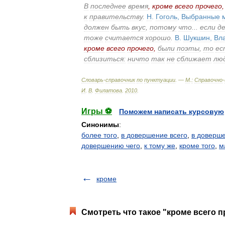
В
последнее
время
,
кроме
всего
прочего
,
к
правительству
.
Н
.
Гоголь
,
Выбранные
должен
быть
вкус
,
потому
что
...
если
д
тоже
считается
хорошо
.
В
.
Шукшин
,
Вл
кроме
всего
прочего
,
были
поэты
,
то
ес
сблизиться:
ничто
так
не
сближает
лю
Словарь
-
справочник
по
пунктуации
. —
М
.
:
Справочно
-
И
.
В
.
Филатова
.
2010
.
Игры ⚽
Поможем написать курсовую
Синонимы
:
более того
,
в довершение всего
,
в доверше
довершению чего
,
к тому же
,
кроме того
,
м
кроме
Смотреть что такое "кроме всего п