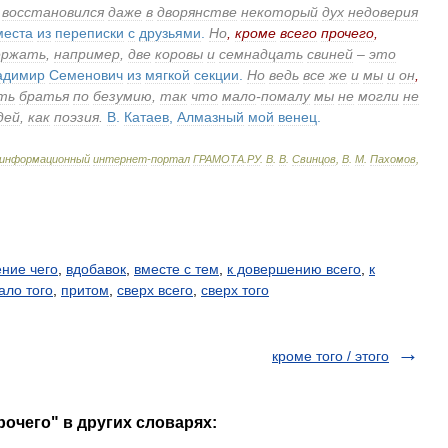
восстановился
даже
в
дворянстве
некоторый
дух
недоверия
места
из
переписки
с
друзьями
.
Но
,
кроме
всего
прочего
,
ержать
,
например
,
две
коровы
и
семнадцать
свиней
–
это
адимир
Семенович
из
мягкой
секции
.
Но
ведь
все
же
и
мы
и
он
,
ть
братья
по
безумию
,
так
что
мало
-
помалу
мы
не
могли
не
дей
,
как
поэзия
.
В
.
Катаев
,
Алмазный
мой
венец
.
информационный
интернет
-
портал
ГРАМОТА
.
РУ
.
В
.
В
.
Свинцов
,
В
.
М
.
Пахомов
,
ние чего
,
вдобавок
,
вместе с тем
,
к довершению всего
,
к
ало того
,
притом
,
сверх всего
,
сверх того
кроме того / этого
рочего" в других словарях: