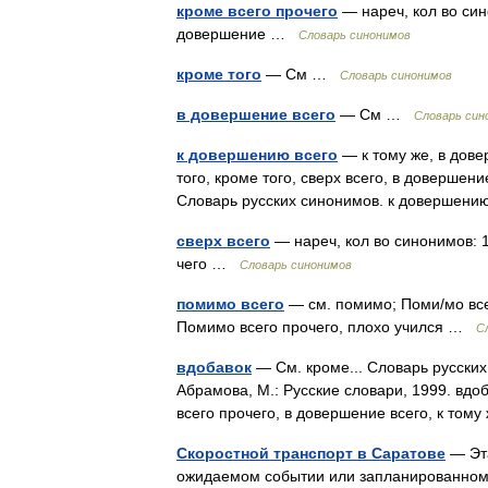
кроме всего прочего
— нареч, кол во сино
довершение …
Словарь синонимов
кроме того
— См …
Словарь синонимов
в довершение всего
— См …
Словарь син
к довершению всего
— к тому же, в довер
того, кроме того, сверх всего, в довершени
Словарь русских синонимов. к довершени
сверх всего
— нареч, кол во синонимов: 13
чего …
Словарь синонимов
помимо всего
— см. помимо; Поми/мо всего
Помимо всего прочего, плохо учился …
С
вдобавок
— См. кроме... Словарь русских
Абрамова, М.: Русские словари, 1999. вдоб
всего прочего, в довершение всего, к то
Скоростной транспорт в Саратове
— Эта
ожидаемом событии или запланированном 