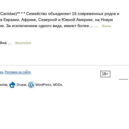
dae)** * * Семейство объединяет 16 современных родов и
 в Евразии, Африке, Северной и Южной Америке, на Новую
ком. За исключением одного вида, имеют более… …
Жизнь
война …
Википедия
ка
,
Реклама на сайте
18+
omla,
Drupal,
WordPress, MODx.