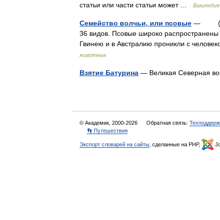
статьи или части статьи может …
Википедия
Семейство волчьи, или псовые
— (Cani
36 видов. Псовые широко распространены
Гвинею и в Австралию проникли с челове
животных
Взятие Батурина
— Великая Северная 
© Академик, 2000-2026
Обратная связь:
Техподдерж
👣 Путешествия
Экспорт словарей на сайты
, сделанные на PHP,
Jo