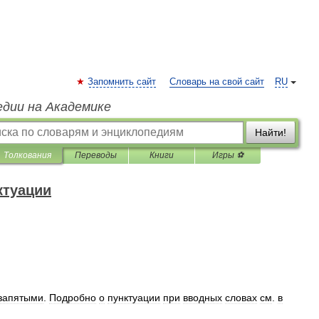
Запомнить сайт
Словарь на свой сайт
RU
едии на Академике
Найти!
Толкования
Переводы
Книги
Игры ⚽
ктуации
запятыми
.
Подробно
о
пунктуации
при
вводных
словах
см
.
в