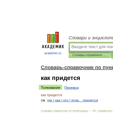
Словари и энциклоп
academic.ru
Словарь-справочник по пунктуации
Словарь-справочник по пун
как придется
Толкование
Перевод
как
придется
см
.
где
/
как
/
кто
/
куда
...
придется
Словарь
-
справочник
по
пунктуации
. —
М
.
:
Справочно
-