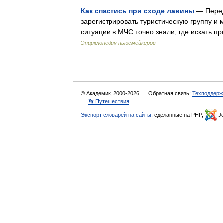
Как спастись при сходе лавины
— Перед 
зарегистрировать туристическую группу и 
ситуации в МЧС точно знали, где искать 
Энциклопедия ньюсмейкеров
© Академик, 2000-2026
Обратная связь:
Техподдерж
👣 Путешествия
Экспорт словарей на сайты
, сделанные на PHP,
Jo