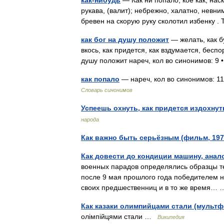
как-нибудь
— Как ни попало, кое как, наск
рукава, (валит); небрежно, халатно, невни
бревен на скорую руку сколотил избенку 
как бог на душу положит
— желать, как б
вкось, как придется, как вздумается, бесп
душу положит нареч, кол во синонимов: 
как попало
— нареч, кол во синонимов: 11 
Словарь синонимов
Успеешь охнуть, как придется издохнут
народа
Как важно быть серьёзным (фильм, 197
Как довести до кондиции машину, анал
военных парадов определялись образцы т
после 9 мая прошлого года победителем н
своих предшественниц и в то же время
Как казаки олимпийцами стали (мульт
олімпійцями стали …
Википедия