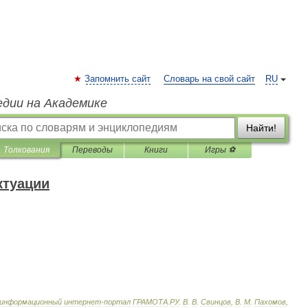
Запомнить сайт
Словарь на свой сайт
RU
едии на Академике
Найти!
Толкования
Переводы
Книги
Игры ⚽
ктуации
информационный
интернет
-
портал
ГРАМОТА
.
РУ
.
В
.
В
.
Свинцов
,
В
.
М
.
Пахомов
,