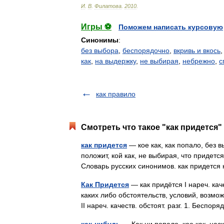
И
.
В
.
Филатова
.
2010
.
Игры ⚽
Поможем написать курсовую
Синонимы
:
без выбора
,
беспорядочно
,
вкривь и вкось
как
,
на выдержку
,
не выбирая
,
небрежно
,
с
как правило
Смотреть что такое "как придется"
как придется
— кое как, как попало, без 
положит, кой как, не выбирая, что придется
Словарь русских синонимов. как придетс
Как Придется
— как придётся I нареч. каче
каких либо обстоятельств, условий, возмо
II нареч. качеств. обстоят. разг. 1. Бесп