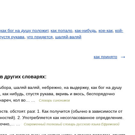
,
как бог на душу положит
,
как попало
,
как-нибудь
,
кое-как
,
кой-
пустя рукава
,
что придется
,
шаляй-валяй
как принято
 в других словарях:
выбора, шаляй валяй, небрежно, на выдержку, как бог на душу
, как нибудь, спустя рукава, вкривь и вкось, беспорядочно
я нареч, кол во… …
Словарь синонимов
ств. обстоят. разг. 1. Как получится (обычно в зависимости от
жностей). 2. Употребляется как несогласованное определение.
орядочно,… …
Современный толковый словарь русского языка Ефремовой