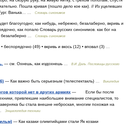
оро, на скорую руку, на живую нитку, с грехом пополам, спустя
мательно. Пошла кривая (пошло дело кое как). // Из уцелевших
. Тург. Ванька… …
Словарь синонимов
удет благоугодно; как нибудь, небрежно, безалаберно, вкривь и
орядочно, как попало Словарь русских синонимов. как бог на
9 • безалаберно …
Словарь синонимов
• беспорядочно (49) • вкривь и вкось (12) • вповал (3) …
ь.
— см. Охнешь, как издохнешь …
В.И. Даль. Пословицы русского
6)
— Как важно быть серьезным (телеспектакль) …
Википедия
огов которой нет в других армиях
— Если бы после
ехники, привлекшие наибольшее внимание специалистов, то
аверняка бы стала внешне неброская, многим похожая на
… …
Энциклопедия техники
фильм)
— Как казаки олимпийцами стали Як козаки