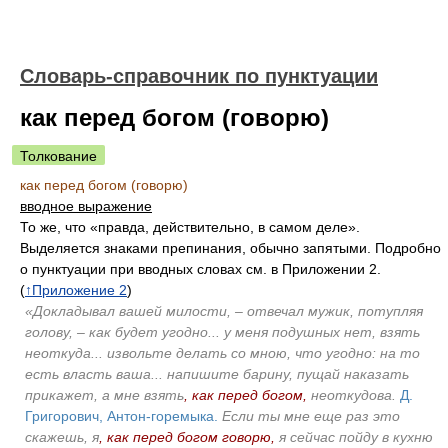
Словарь-справочник по пунктуации
как перед богом (говорю)
Толкование
как перед богом (говорю)
вводное выражение
То же, что «правда, действительно, в самом деле».
Выделяется знаками препинания, обычно запятыми. Подробно
о пунктуации при вводных словах см. в Приложении 2.
(
↑Приложение 2
)
«Докладывал вашей милости, – отвечал мужик, потупляя
голову, – как будет угодно... у меня подушных нет, взять
неоткуда... извольте делать со мною, что угодно: на то
есть власть ваша... напишите барину, пущай наказать
прикажет, а мне взять
, как перед богом,
неоткудова.
Д.
Григорович, Антон-горемыка.
Если ты мне еще раз это
скажешь, я
, как перед богом говорю,
я сейчас пойду в кухню