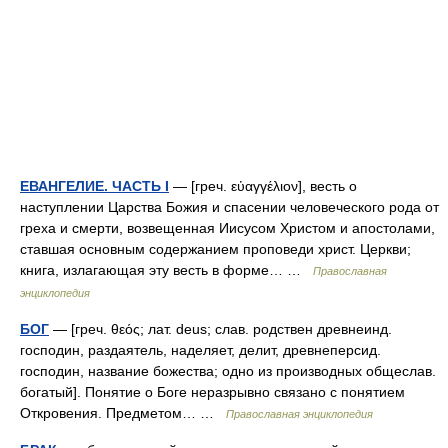
ЕВАНГЕЛИЕ. ЧАСТЬ I
— [греч. εὐαγγέλιον], весть о
наступлении Царства Божия и спасении человеческого рода от
греха и смерти, возвещенная Иисусом Христом и апостолами,
ставшая основным содержанием проповеди христ. Церкви;
книга, излагающая эту весть в форме… …
Православная
энциклопедия
БОГ
— [греч. θεός; лат. deus; слав. родствен древнеинд.
господин, раздаятель, наделяет, делит, древнеперсид.
господин, название божества; одно из производных общеслав.
богатый]. Понятие о Боге неразрывно связано с понятием
Откровения. Предметом… …
Православная энциклопедия