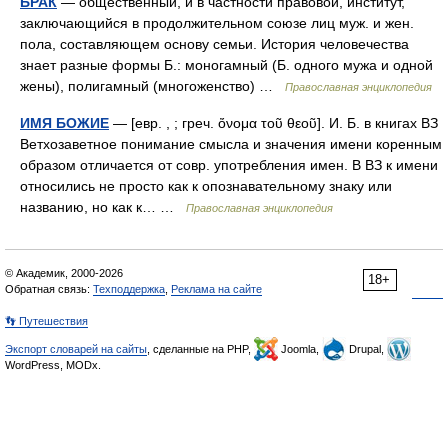
БРАК
— общественный, и в частности правовой, институт,
заключающийся в продолжительном союзе лиц муж. и жен.
пола, составляющем основу семьи. История человечества
знает разные формы Б.: моногамный (Б. одного мужа и одной
жены), полигамный (многоженство) …
Православная энциклопедия
ИМЯ БОЖИЕ
— [евр. , ; греч. ὄνομα τοῦ θεοῦ]. И. Б. в книгах ВЗ
Ветхозаветное понимание смысла и значения имени коренным
образом отличается от совр. употребления имен. В ВЗ к имени
относились не просто как к опознавательному знаку или
названию, но как к… …
Православная энциклопедия
© Академик, 2000-2026
18+
Обратная связь:
Техподдержка
,
Реклама на сайте
👣 Путешествия
Экспорт словарей на сайты
, сделанные на PHP,
Joomla,
Drupal,
WordPress, MODx.