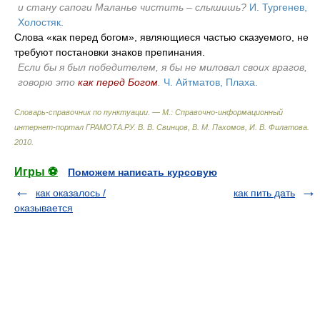
и стану сапоги Маланье чистить – слышишь?
И. Тургенев,
Холостяк.
Слова «как перед богом», являющиеся частью сказуемого, не
требуют постановки знаков препинания.
Если бы я был победителем, я бы не миловал своих врагов,
говорю это
как перед Богом
.
Ч. Айтматов, Плаха.
Словарь-справочник по пунктуации. — М.: Справочно-информационный
интернет-портал ГРАМОТА.РУ
.
В. В. Свинцов, В. М. Пахомов, И. В. Филатова
.
2010
.
Игры ⚽
Поможем написать курсовую
как оказалось /
как пить дать
оказывается