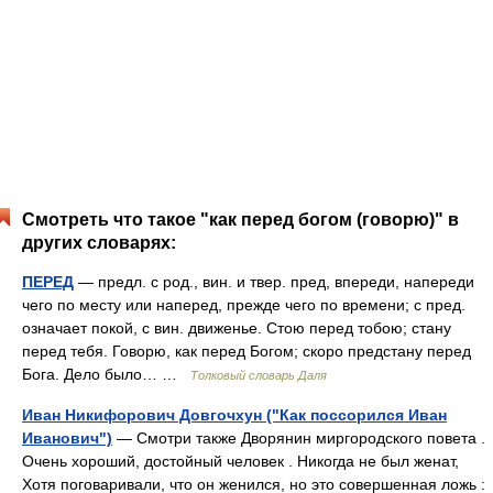
Смотреть что такое "как перед богом (говорю)" в
других словарях:
ПЕРЕД
— предл. с род., вин. и твер. пред, впереди, напереди
чего по месту или наперед, прежде чего по времени; с пред.
означает покой, с вин. движенье. Стою перед тобою; стану
перед тебя. Говорю, как перед Богом; скоро предстану перед
Бога. Дело было… …
Толковый словарь Даля
Иван Никифорович Довгочхун ("Как поссорился Иван
Иванович")
— Смотри также Дворянин миргородского повета .
Очень хороший, достойный человек . Никогда не был женат,
Хотя поговаривали, что он женился, но это совершенная ложь :