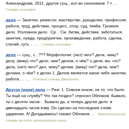
Александрова. 2011. другое сущ., кол во синонимов: 7 • …
Словарь синонимов
дело
— Занятие, ремесло, мастерство, рукоделие, профессия,
работа, труд, действие, процесс, спор, суд, тяжба. Громкое
дело. Уголовное дело.. Ср. . См. битва, действие, заботиться,
занятие, нужда, предприятие, произведение, работа, сделка,
случай, суть… …
Словарь синонимов
дело
— сущ., с., ??? Морфология: (нет) чего? дела, чему?
делу, (вижу) что? дело, чем? делом, о чём? о деле; мн. что?
дела, (нет) чего? дел, чему? делам, (вижу) что? дела, чем?
делами, о чём? о делах 1. Делом является какое либо занятие,
работа.… …
Толковый словарь Дмитриева
Другое (иное) дело
— Разг. 1. Совсем иначе; не то, что было.
Ты ещё на службу? Что так поздно? спросил Обломов: бывало,
ты с десяти часов… Бывало да, а теперь другое дело: в
двенадцать часов езжу. Он сделал на последнем слове
ударение. А! Догадываюсь! сказал Обломов …
Фразеологический
словарь русского литературного языка