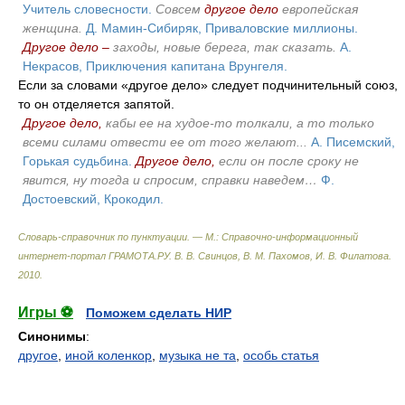
Учитель словесности.
Совсем
другое дело
европейская
женщина.
Д. Мамин-Сибиряк, Приваловские миллионы.
Другое дело –
заходы, новые берега, так сказать.
А.
Некрасов, Приключения капитана Врунгеля.
Если за словами «другое дело» следует подчинительный союз,
то он отделяется запятой.
Другое дело,
кабы ее на худое-то толкали, а то только
всеми силами отвести ее от того желают...
А. Писемский,
Горькая cудьбина.
Другое дело,
если он после сроку не
явится, ну тогда и спросим, справки наведем…
Ф.
Достоевский, Крокодил.
Словарь-справочник по пунктуации. — М.: Справочно-информационный
интернет-портал ГРАМОТА.РУ
.
В. В. Свинцов, В. М. Пахомов, И. В. Филатова
.
2010
.
Игры ⚽
Поможем сделать НИР
Синонимы
:
другое
,
иной коленкор
,
музыка не та
,
особь статья