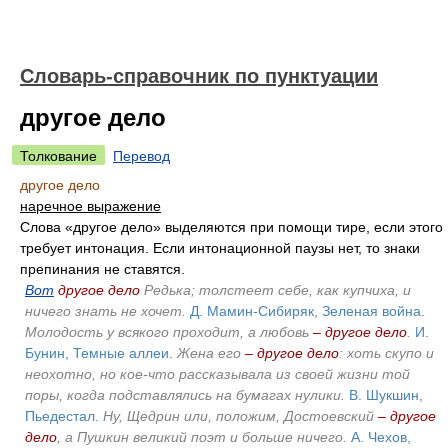
Словарь-справочник по пунктуации
другое дело
Толкование
Перевод
другое дело
наречное выражение
Слова «другое дело» выделяются при помощи тире, если этого
требует интонация. Если интонационной паузы нет, то знаки
препинания не ставятся.
Вот
другое дело
Редька; толстеет себе, как купчиха, и
ничего знать не хочет.
Д. Мамин-Сибиряк, Зеленая война.
Молодость у всякого проходит, а любовь
– другое дело
.
И.
Бунин, Темные аллеи.
Жена его
– другое дело
: хоть скупо и
неохотно, но кое-что рассказывала из своей жизни той
поры, когда подставлялись на бумагах нулики.
В. Шукшин,
Пьедестал.
Ну, Щедрин или, положим, Достоевский
– другое
дело
, а Пушкин великий поэт и больше ничего.
А. Чехов,