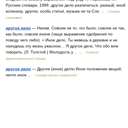
Русские словари, 1999. другое дело различаться, разный; иной
коленкор, другое, особь статья, музыка не та Сло …
Словарь
синонимов
другое дело
— Неизм. Совсем не то, что было; совсем не так,
как было; совсем иначе (чаще выражение одобрения по
поводу чего либо). = Иное дело. Ты живешь в деревне и не
находишь эту жизнь ужасною… Я другое дело. Что обо мне
говорить. (Л. Толстой.) Молодость у… …
Учебный
фразеологический словарь
другое дело
— Другое (иное) де/ло Иное положение вещей;
нечто иное …
Словарь многих выражений