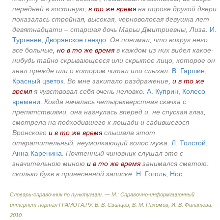
передней в гостиную;
в то же время
на пороге другой двери
показалась стройная, высокая, черноволосая девушка лет
девятнадцати – старшая дочь Марьи Дмитриевны, Лиза.
И.
Тургенев, Дворянское гнездо.
Он понимал, что вокруг него
все больные
, но в то же время
в каждом из них видел какое-
нибудь тайно скрывающееся или скрытое лицо, которое он
знал прежде или о котором читал или слыхал.
В. Гаршин,
Красный цветок.
Во мне закипало раздражение
, и в то же
время
я чувствовал себя очень неловко.
А. Куприн, Колесо
времени.
Когда началась четырехверстная скачка с
препятствиями, она нагнулась вперед и, не спуская глаз,
смотрела на подходившего к лошади и садившегося
Вронского
и в то же время
слышала этот
отвратительный, неумолкающий голос мужа.
Л. Толстой,
Анна Каренина.
Почтенный чиновник слушал это с
значительною миною
и в то же время
занимался сметою:
сколько букв в принесенной записке.
Н. Гоголь, Нос.
Словарь-справочник по пунктуации. — М.: Справочно-информационный
интернет-портал ГРАМОТА.РУ
.
В. В. Свинцов, В. М. Пахомов, И. В. Филатова
.
2010
.