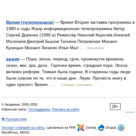
Время (телепередача)
— Время Вторая заставка программы в
1980 е годы Жанр информационная телепрограмма Автор
Сергей Доренко (1990 е) Режиссёр Николай Королёв Алексей
Молочков Дмитрий Бышов Татьяна Петровская Михаил
Куницын Михаил Личагин Илья Мал …
Википедия
время
— Пора, эпоха, период, срок, промежуток времени,
сезон, век; эра, дата.. Горячее время, страдная пора. Эпоха
великих реформ. Тяжкая была година. В старинны годы люди
были совсем не те, что в наши дни . Лерм. Прочесть книгу в
один присест. Время… …
Словарь синонимов
© Академик, 2000-2026
18+
Обратная связь:
Техподдержка
,
Реклама на сайте
👣 Путешествия
Экспорт словарей на сайты
, сделанные на PHP,
Joomla,
Drupal,
WordPress, MODx.