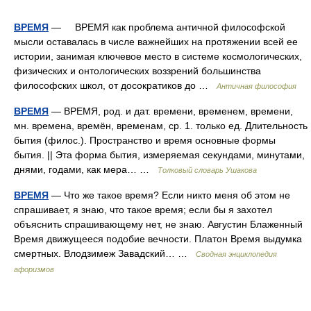
ВРЕМЯ
— ВРЕМЯ как проблема античной философской
мысли оставалась в числе важнейших на протяжении всей ее
истории, занимая ключевое место в системе космологических,
физических и онтологических воззрений большинства
философских школ, от досократиков до …
Античная философия
ВРЕМЯ
— ВРЕМЯ, род. и дат. времени, временем, времени,
мн. времена, времён, временам, ср. 1. только ед. Длительность
бытия (филос.). Пространство и время основные формы
бытия. || Эта форма бытия, измеряемая секундами, минутами,
днями, годами, как мера… …
Толковый словарь Ушакова
ВРЕМЯ
— Что же такое время? Если никто меня об этом не
спрашивает, я знаю, что такое время; если бы я захотел
объяснить спрашивающему нет, не знаю. Августин Блаженный
Время движущееся подобие вечности. Платон Время выдумка
смертных. Влодзимеж Завадский… …
Сводная энциклопедия
афоризмов