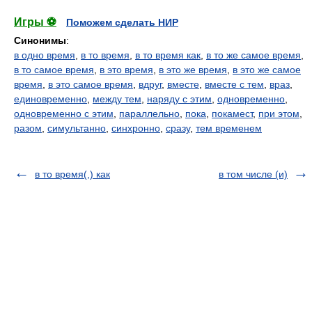
Игры ⚽
Поможем сделать НИР
Синонимы
:
в одно время
,
в то время
,
в то время как
,
в то же самое время
,
в то самое время
,
в это время
,
в это же время
,
в это же самое
время
,
в это самое время
,
вдруг
,
вместе
,
вместе с тем
,
враз
,
единовременно
,
между тем
,
наряду с этим
,
одновременно
,
одновременно с этим
,
параллельно
,
пока
,
покамест
,
при этом
,
разом
,
симультанно
,
синхронно
,
сразу
,
тем временем
в то время(,) как
в том числе (и)